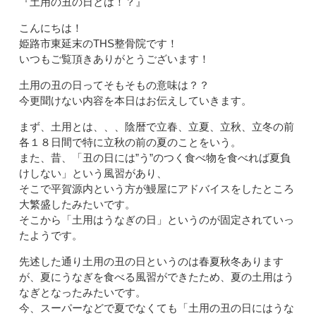
『土用の丑の日とは！？』
こんにちは！
姫路市東延末のTHS整骨院です！
いつもご覧頂きありがとうございます！
土用の丑の日ってそもそもの意味は？？
今更聞けない内容を本日はお伝えしていきます。
まず、土用とは、、、陰暦で立春、立夏、立秋、立冬の前
各１８日間で特に立秋の前の夏のことをいう。
また、昔、「丑の日には”う”のつく食べ物を食べれば夏負
けしない」という風習があり、
そこで平賀源内という方が鰻屋にアドバイスをしたところ
大繁盛したみたいです。
そこから「土用はうなぎの日」というのが固定されていっ
たようです。
先述した通り土用の丑の日というのは春夏秋冬あります
が、夏にうなぎを食べる風習ができたため、夏の土用はう
なぎとなったみたいです。
今、スーパーなどで夏でなくても「土用の丑の日にはうな