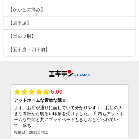
【かかとの痛み】
【扁平足】
【ゴルフ肘】
【五十肩・四十肩】