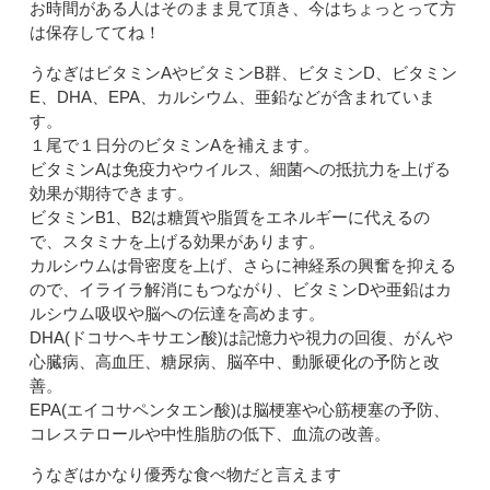
お時間がある人はそのまま見て頂き、今はちょっとって方
は保存しててね！
うなぎはビタミンAやビタミンB群、ビタミンD、ビタミン
E、DHA、EPA、カルシウム、亜鉛などが含まれていま
す。
１尾で１日分のビタミンAを補えます。
ビタミンAは免疫力やウイルス、細菌への抵抗力を上げる
効果が期待できます。
ビタミンB1、B2は糖質や脂質をエネルギーに代えるの
で、スタミナを上げる効果があります。
カルシウムは骨密度を上げ、さらに神経系の興奮を抑える
ので、イライラ解消にもつながり、ビタミンDや亜鉛はカ
ルシウム吸収や脳への伝達を高めます。
DHA(ドコサヘキサエン酸)は記憶力や視力の回復、がんや
心臓病、高血圧、糖尿病、脳卒中、動脈硬化の予防と改
善。
EPA(エイコサペンタエン酸)は脳梗塞や心筋梗塞の予防、
コレステロールや中性脂肪の低下、血流の改善。
うなぎはかなり優秀な食べ物だと言えます