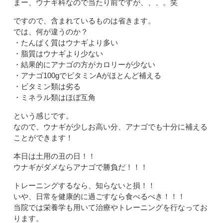
まー、ウナギ科なので当たり前ですが、、、。笑
ですので、含まれているものは省きます。
では、何が違うのか？
・たんぱく質はウナギより多い
・脂質はウナギより少ない
・結果的にアナゴの方がカロリーが少ない
・アナゴ100gでビタミンAがほとんど補える
・ビタミン類は劣る
・ミネラル類はほぼ互角
という感じです。
なので、ウナギが少しお高い分、アナゴでも十分に補える
ことができます！
本日は土用の丑の日！！
ウナギがダメならアナゴで勝負だ！！！
トレーニングするなら、知らないと損！！
いや、日常を健康的に過ごすなら食べるべき！！！
当院では栄養学も用いて治療やトレーニングを行なってお
ります。