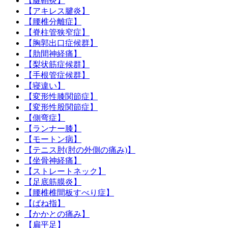
【腱鞘炎】
【アキレス腱炎】
【腰椎分離症】
【脊柱管狭窄症】
【胸郭出口症候群】
【肋間神経痛】
【梨状筋症候群】
【手根管症候群】
【寝違い】
【変形性膝関節症】
【変形性股関節症】
【側弯症】
【ランナー膝】
【モートン病】
【テニス肘(肘の外側の痛み)】
【坐骨神経痛】
【ストレートネック】
【足底筋膜炎】
【腰椎椎間板すべり症】
【ばね指】
【かかとの痛み】
【扁平足】