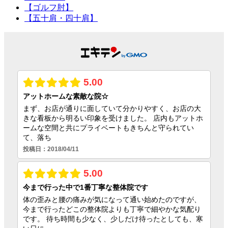
【ゴルフ肘】
【五十肩・四十肩】