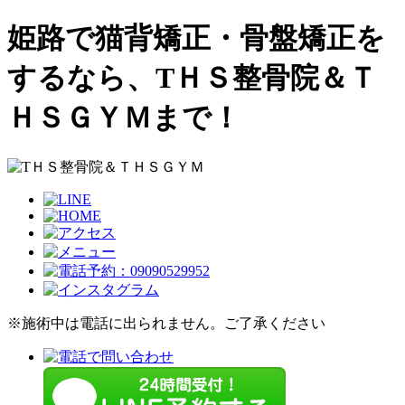
姫路で猫背矯正・骨盤矯正を
するなら、TＨＳ整骨院＆Ｔ
ＨＳＧＹＭまで！
※施術中は電話に出られません。ご了承ください