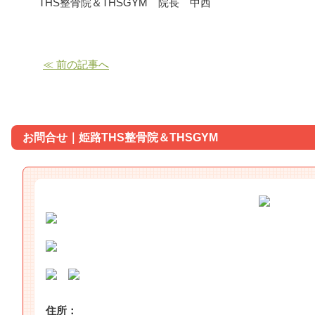
THS整骨院＆THSGYM 院長 中西
≪ 前の記事へ
お問合せ｜姫路THS整骨院＆THSGYM
住所：