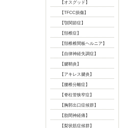
【オスグッド】
【TFCC損傷】
【顎関節症】
【頚椎症】
【頚椎椎間板ヘルニア】
【自律神経失調症】
【腱鞘炎】
【アキレス腱炎】
【腰椎分離症】
【脊柱管狭窄症】
【胸郭出口症候群】
【肋間神経痛】
【梨状筋症候群】