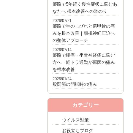
姫路で5年続く慢性症状に悩むあ
なたへ 根本改善への道のり
2026/07/21
姫路で手のしびれと肩甲骨の痛
みを根本改善｜頸椎神経圧迫へ
の整体アプローチ
2026/07/14
姫路で腰痛・坐骨神経痛に悩む
方へ 軽トラ通勤が原因の痛み
を根本改善
2026/01/24
股関節の開脚時の痛み
カテゴリー
ウイルス対策
お役立ちブログ