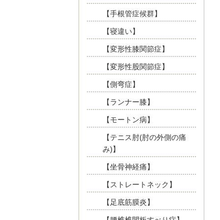
【手根管症候群】
【寝違い】
【変形性膝関節症】
【変形性股関節症】
【側弯症】
【ランナー膝】
【モートン病】
【テニス肘(肘の外側の痛
み)】
【坐骨神経痛】
【ストレートネック】
【足底筋膜炎】
【腰椎椎間板すべり症】