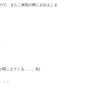
ので、またご来院の際にお伝えしま
～
が聞こえてくる。。。笑)
。。」