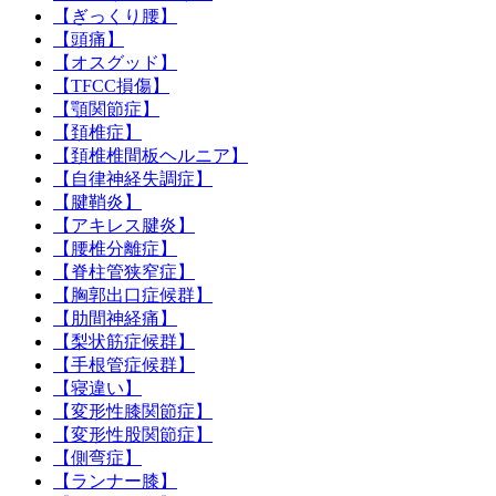
【ぎっくり腰】
【頭痛】
【オスグッド】
【TFCC損傷】
【顎関節症】
【頚椎症】
【頚椎椎間板ヘルニア】
【自律神経失調症】
【腱鞘炎】
【アキレス腱炎】
【腰椎分離症】
【脊柱管狭窄症】
【胸郭出口症候群】
【肋間神経痛】
【梨状筋症候群】
【手根管症候群】
【寝違い】
【変形性膝関節症】
【変形性股関節症】
【側弯症】
【ランナー膝】