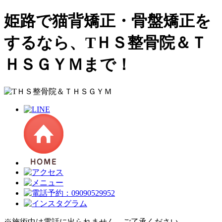
姫路で猫背矯正・骨盤矯正を
するなら、TＨＳ整骨院＆Ｔ
ＨＳＧＹＭまで！
※施術中は電話に出られません。ご了承ください