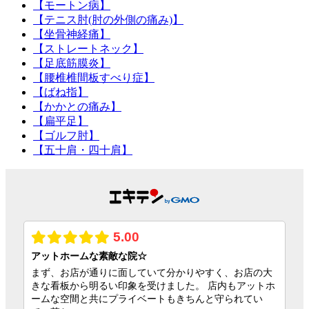
【モートン病】
【テニス肘(肘の外側の痛み)】
【坐骨神経痛】
【ストレートネック】
【足底筋膜炎】
【腰椎椎間板すべり症】
【ばね指】
【かかとの痛み】
【扁平足】
【ゴルフ肘】
【五十肩・四十肩】