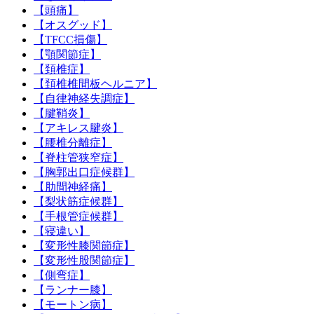
【頭痛】
【オスグッド】
【TFCC損傷】
【顎関節症】
【頚椎症】
【頚椎椎間板ヘルニア】
【自律神経失調症】
【腱鞘炎】
【アキレス腱炎】
【腰椎分離症】
【脊柱管狭窄症】
【胸郭出口症候群】
【肋間神経痛】
【梨状筋症候群】
【手根管症候群】
【寝違い】
【変形性膝関節症】
【変形性股関節症】
【側弯症】
【ランナー膝】
【モートン病】