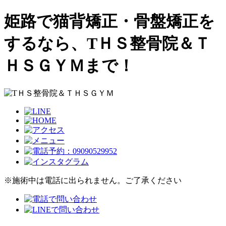
姫路で猫背矯正・骨盤矯正を
するなら、TＨＳ整骨院＆Ｔ
ＨＳＧＹＭまで！
※施術中は電話に出られません。ご了承ください