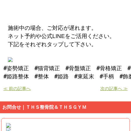
施術中の場合、ご対応が遅れます。
ネット予約や公式LINEをご活用ください。
下記をそれぞれタップして下さい。
#姿勢矯正　#猫背矯正　#骨盤矯正　#骨格矯正　
#姫路整体　#整体　#姫路　#東延末　#手柄　#
≪ 前の記事へ
次の記事へ ≫
お問合せ｜ＴＨＳ整骨院＆ＴＨＳＧＹＭ