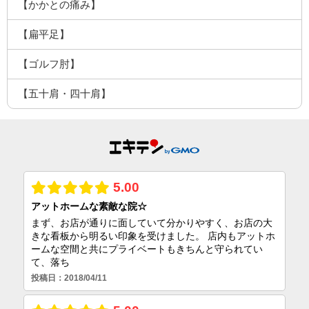
【かかとの痛み】
【扁平足】
【ゴルフ肘】
【五十肩・四十肩】