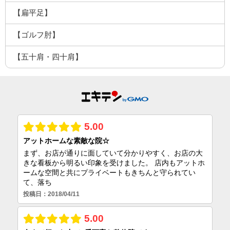
【扁平足】
【ゴルフ肘】
【五十肩・四十肩】