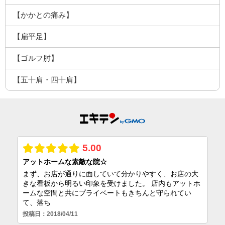
【かかとの痛み】
【扁平足】
【ゴルフ肘】
【五十肩・四十肩】