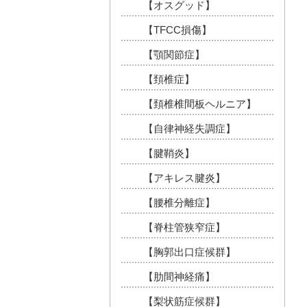
【オスグッド】
【TFCC損傷】
【顎関節症】
【頚椎症】
【頚椎椎間板ヘルニア】
【自律神経失調症】
【腱鞘炎】
【アキレス腱炎】
【腰椎分離症】
【脊柱管狭窄症】
【胸郭出口症候群】
【肋間神経痛】
【梨状筋症候群】