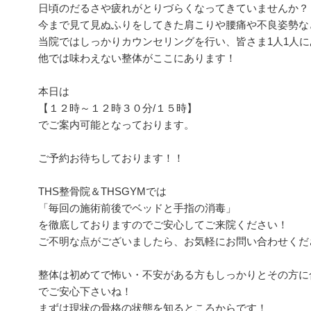
日頃のだるさや疲れがとりづらくなってきていませんか？
今まで見て見ぬふりをしてきた肩こりや腰痛や不良姿勢な
当院ではしっかりカウンセリングを行い、皆さま1人1人
他では味わえない整体がここにあります！
本日は
【１２時～１２時３０分/１５時】
でご案内可能となっております。
ご予約お待ちしております！！
THS整骨院＆THSGYMでは
「毎回の施術前後でベッドと手指の消毒」
を徹底しておりますのでご安心してご来院ください！
ご不明な点がございましたら、お気軽にお問い合わせくだ
整体は初めてで怖い・不安がある方もしっかりとその方に
でご安心下さいね！
まずは現状の骨格の状態を知るところからです！