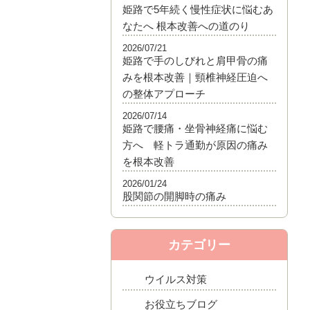
姫路で5年続く慢性症状に悩むあ
なたへ 根本改善への道のり
2026/07/21
姫路で手のしびれと肩甲骨の痛
みを根本改善｜頸椎神経圧迫へ
の整体アプローチ
2026/07/14
姫路で腰痛・坐骨神経痛に悩む
方へ 軽トラ通勤が原因の痛み
を根本改善
2026/01/24
股関節の開脚時の痛み
カテゴリー
ウイルス対策
お役立ちブログ