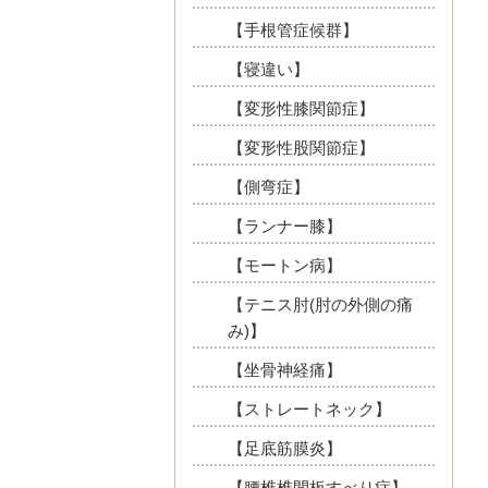
【手根管症候群】
【寝違い】
【変形性膝関節症】
【変形性股関節症】
【側弯症】
【ランナー膝】
【モートン病】
【テニス肘(肘の外側の痛
み)】
【坐骨神経痛】
【ストレートネック】
【足底筋膜炎】
【腰椎椎間板すべり症】